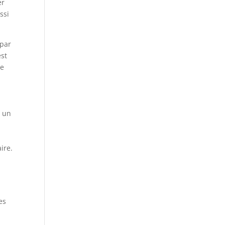
er
ssi
 par
est
ne
s un
ire.
es