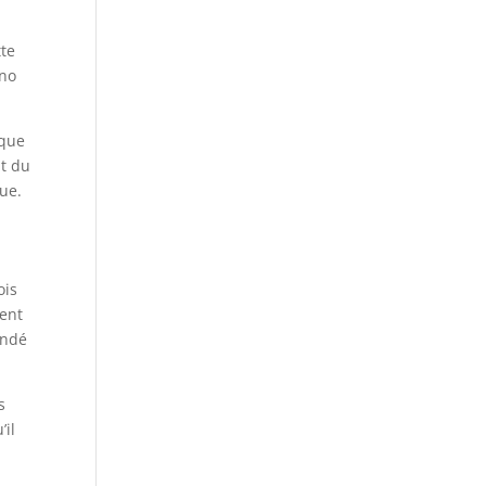
tte
ano
ique
nt du
ue.
ois
vent
andé
s
’il