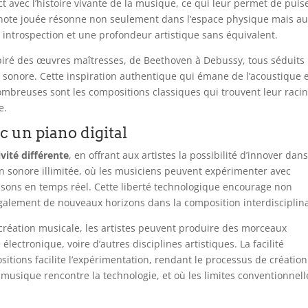
t avec l’histoire vivante de la musique, ce qui leur permet de puis
note jouée résonne non seulement dans l’espace physique mais au
le introspection et une profondeur artistique sans équivalent.
nspiré des œuvres maîtresses, de Beethoven à Debussy, tous séduits
te sonore. Cette inspiration authentique qui émane de l’acoustique 
ombreuses sont les compositions classiques qui trouvent leur raci
e.
c un piano digital
ivité différente
, en offrant aux artistes la possibilité d’innover dan
on sonore illimitée, où les musiciens peuvent expérimenter avec
s sons en temps réel. Cette liberté technologique encourage non
galement de nouveaux horizons dans la composition interdisciplina
e création musicale, les artistes peuvent produire des morceaux
ctronique, voire d’autres disciplines artistiques. La facilité
itions facilite l’expérimentation, rendant le processus de création
a musique rencontre la technologie, et où les limites conventionnell