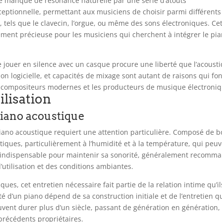
e manque de résonance naturelle par une série d’atouts
eptionnelle, permettant aux musiciens de choisir parmi différents
tels que le clavecin, l’orgue, ou même des sons électroniques. Ce
rement précieuse pour les musiciens qui cherchent à intégrer le pi
de jouer en silence avec un casque procure une liberté que l’acoust
ion logicielle, et capacités de mixage sont autant de raisons qui fo
es compositeurs modernes et les producteurs de musique électroniq
ilisation
piano acoustique
le piano acoustique requiert une attention particulière. Composé de b
matiques, particulièrement à l’humidité et à la température, qui peu
est indispensable pour maintenir sa sonorité, généralement recomm
’utilisation et des conditions ambiantes.
s, cet entretien nécessaire fait partie de la relation intime qu’il
é d’un piano dépend de sa construction initiale et de l’entretien qu
uvent durer plus d’un siècle, passant de génération en génération,
 précédents propriétaires.