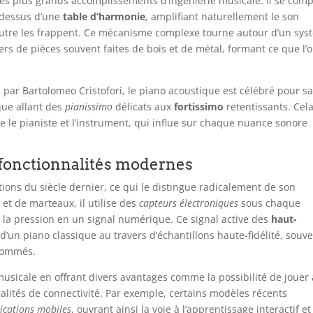
es plus grands accomplissements d’ingénierie musicale. Il se com
-dessus d’une
table d’harmonie
, amplifiant naturellement le son
utre les frappent. Ce mécanisme complexe tourne autour d’un sys
ers de pièces souvent faites de bois et de métal, formant ce que l’
 par Bartolomeo Cristofori, le piano acoustique est célébré pour s
ue allant des
pianissimo
délicats aux
fortissimo
retentissants. Cel
re le pianiste et l’instrument, qui influe sur chaque nuance sonore
t fonctionnalités modernes
ations du siècle dernier, ce qui le distingue radicalement de son
et de marteaux, il utilise des
capteurs électroniques
sous chaque
e la pression en un signal numérique. Ce signal active des
haut-
d’un piano classique au travers d’échantillons haute-fidélité, souv
enommés.
usicale en offrant divers avantages comme la possibilité de jouer
alités de connectivité. Par exemple, certains modèles récents
ications mobiles
, ouvrant ainsi la voie à l’apprentissage interactif et