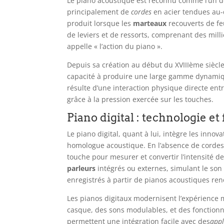
Le piano acoustique est reconnu comme l’un d
principalement de
cordes
en acier tendues au
produit lorsque les
marteaux
recouverts de fe
de leviers et de ressorts, comprenant des milli
appelle « l’action du piano ».
Depuis sa création au début du XVIIIème siècle
capacité à produire une large gamme dynamiq
résulte d’une interaction physique directe ent
grâce à la pression exercée sur les touches.
Piano digital : technologie e
Le piano digital, quant à lui, intègre les innov
homologue acoustique. En l’absence de cordes 
touche pour mesurer et convertir l’intensité d
parleurs
intégrés ou externes, simulant le son 
enregistrés à partir de pianos acoustiques r
Les pianos digitaux modernisent l’expérience m
casque, des sons modulables, et des fonctionn
permettent une intégration facile avec des
appl